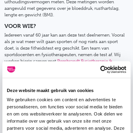
uithoudingsvermogen meten. Deze metingen worden
aangevuld met gegevens over je bloeddruk, rusthartslag,
lengte en gewicht (BMI).
VOOR WIE?
Iedereen vanaf 60 jaar kan aan deze test deelnemen. Vooral
als je wat meer wilt gaan sporten of nog niets aan sport
doet, is deze fitheidstest erg geschikt. Een team van
sportdocenten en fysiotherapeuten, nemen de test af. Wij
werken hierin samen met
Rembrandt Fysiotherapie &
Revalidatie
. Na afloop van de test wordt deze met je
besproken en krijg je een beweegadvies.
WAAR EN WANNEER?
Deze website maakt gebruik van cookies
De Fitheidstest wordt afgenomen op zaterdag 14 maart 2026
We gebruiken cookies om content en advertenties te
tussen 09:00 en 12:30 uur in Sporthal West (Veenslag 70,
personaliseren, om functies voor social media te bieden
Veenendaal). De test duurt ongeveer één uur en is gratis.
en om ons websiteverkeer te analyseren. Ook delen we
AANMELDEN
informatie over uw gebruik van onze site met onze
Één week van tevoren
Aanmelden is niet meer mogelijk.
partners voor social media, adverteren en analyse. Deze