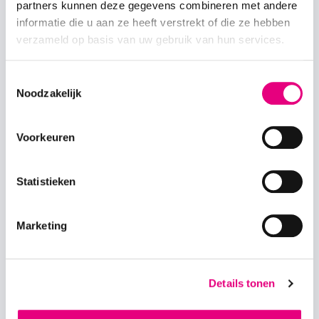
ontvang je een e-mail met daarin meer informatie en op
partners kunnen deze gegevens combineren met andere
welke tijd je bent ingedeeld.
informatie die u aan ze heeft verstrekt of die ze hebben
verzameld op basis van uw gebruik van hun services.
Geen e-mail ontvangen? Of wil je jezelf nog aanmelden?
Stuur dan een e-mail naar
michelle.hovestad@sportserviceveenendaal.nl
Toestemmingsselectie
Noodzakelijk
Voorkeuren
Statistieken
Marketing
Details tonen