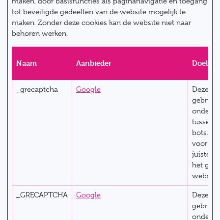
maken, door basisfuncties als paginanavigatie en toegang
tot beveiligde gedeelten van de website mogelijk te
maken. Zonder deze cookies kan de website niet naar
behoren werken.
Naam
Aanbieder
Doel
_grecaptcha
Google
Deze co
gebruik
ondersc
tussen 
bots. Di
voor de
juiste r
het gebr
website
_GRECAPTCHA
Google
Deze co
gebruik
ondersc