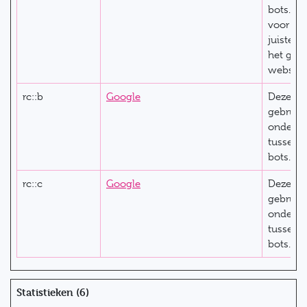
bots. Di
voor de
juiste r
het gebr
website
rc::b
Google
Deze co
gebruik
ondersc
tussen 
bots.
rc::c
Google
Deze co
gebruik
ondersc
tussen 
bots.
Statistieken (6)