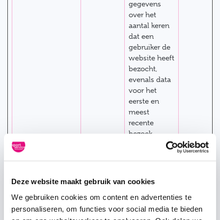
gegevens
over het
aantal keren
dat een
gebruiker de
website heeft
bezocht,
evenals data
voor het
eerste en
meest
recente
bezoek.
Gebruikt
door Google
Analytics.
Deze website maakt gebruik van cookies
_hjCookieTest
Hotjar
Verzamelt
Sessie
gegevens
We gebruiken cookies om content en advertenties te
over de
personaliseren, om functies voor social media te bieden
navigatie en