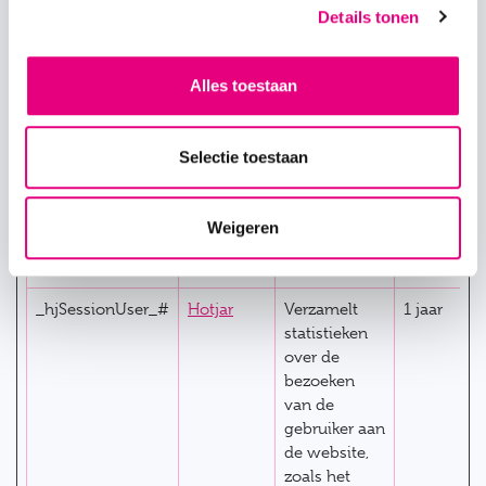
gebruiker aan
Details tonen
de website,
zoals het
aantal
Alles toestaan
bezoeken, de
gemiddelde
tijd die op de
Selectie toestaan
website is
doorgebracht
en welke
Weigeren
pagina's zijn
gelezen.
_hjSessionUser_#
Hotjar
Verzamelt
1 jaar
statistieken
over de
bezoeken
van de
gebruiker aan
de website,
zoals het