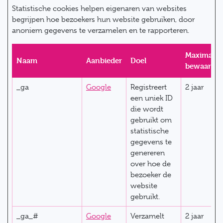
Statistische cookies helpen eigenaren van websites
begrijpen hoe bezoekers hun website gebruiken, door
anoniem gegevens te verzamelen en te rapporteren.
Maximale
Naam
Aanbieder
Doel
bewaarter
_ga
Google
Registreert
2 jaar
een uniek ID
die wordt
gebruikt om
statistische
gegevens te
genereren
over hoe de
bezoeker de
website
gebruikt.
_ga_#
Google
Verzamelt
2 jaar