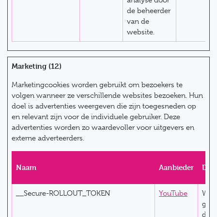
analyse door
de beheerder
van de
website.
Marketing (12)
Marketingcookies worden gebruikt om bezoekers te
volgen wanneer ze verschillende websites bezoeken. Hun
doel is advertenties weergeven die zijn toegesneden op
en relevant zijn voor de individuele gebruiker. Deze
advertenties worden zo waardevoller voor uitgevers en
externe adverteerders.
Naam
Aanbieder
Doe
__Secure-ROLLOUT_TOKEN
YouTube
Wor
gebr
de i