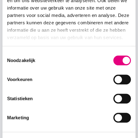
en om ons websiteverkeer te analyseren. Ook delen we
het gedrag
informatie over uw gebruik van onze site met onze
van de
partners voor social media, adverteren en analyse. Deze
bezoeker op
partners kunnen deze gegevens combineren met andere
de website -
informatie die u aan ze heeft verstrekt of die ze hebben
Dit wordt
verzameld op basis van uw gebruik van hun services.
gebruikt om
statistische
rapporten en
Toestemmingsselectie
heatmaps
Noodzakelijk
voor de
website-
Voorkeuren
eigenaar
samen te
stellen.
Statistieken
_hjSession_#
Hotjar
Verzamelt
1 dag
statistieken
Marketing
over de
bezoeken
van de