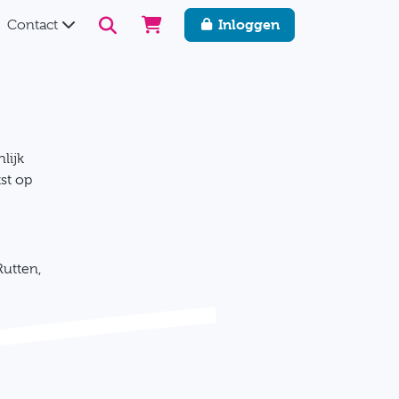
Inloggen
Contact
lijk
st op
Rutten,