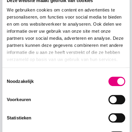
Deze website maakt gebruik van cookies
Friet
Friet
We gebruiken cookies om content en advertenties te
Kroket, frikandel,
Kroket, frikandel of
personaliseren, om functies voor social media te bieden
kaassoufflé, kipcorn of
kaassoufflé
en om ons websiteverkeer te analyseren. Ook delen we
kipnuggets
informatie over uw gebruik van onze site met onze
Ranja
Frisdrank
partners voor social media, adverteren en analyse. Deze
partners kunnen deze gegevens combineren met andere
Perenijsje, Raket, Split,
Perenijsje of kindersoftijs
informatie die u aan ze heeft verstrekt of die ze hebben
Dracula of kindersoftijs met
met dip
verzameld op basis van uw gebruik van hun services.
dip
€ 25,40 per kind
€ 27,40 per kind
Toestemmingsselectie
Noodzakelijk
Reserveer jouw Zeemeerminfeestje
Voorkeuren
Wil jij jouw kinderfeestje omtoveren tot een magisch
zeemeerminavontuur?
Bekijk hier de beschikbare data
Statistieken